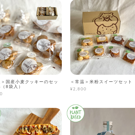
温＞国産小麦クッキーのセッ
＜常温＞米粉スイーツセット
小（8袋入）
¥2,800
0