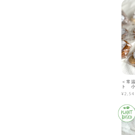
＜常
ト 
¥2,54