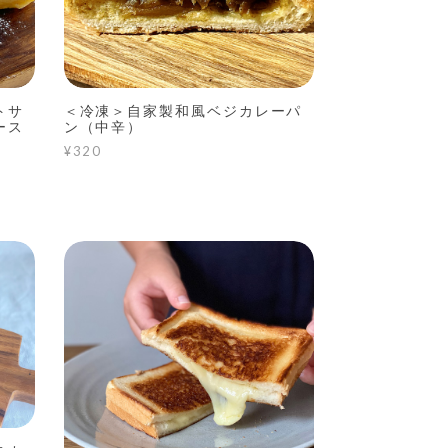
トサ
＜冷凍＞自家製和風ベジカレーパ
ース
ン（中辛）
¥320