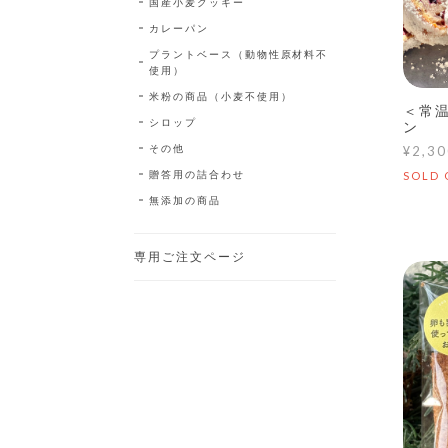
国産小麦クッキー
カレーパン
プラントベース（動物性原材料不
使用）
米粉の商品（小麦不使用）
＜常
シロップ
ン
その他
¥2,30
贈答用の詰合わせ
SOLD 
無添加の商品
専用ご注文ページ