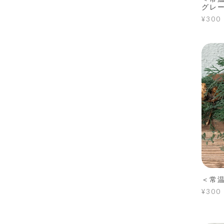
グレ
¥300
＜常
¥300