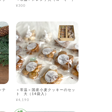
¥300
ンテ
＜常温＞国産小麦クッキーのセッ
ト 大（14袋入）
¥4,190