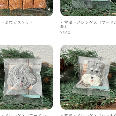
温＞全粒ビスケット
＜常温＞メレンゲ犬（プード
白）
¥300
温＞メレンゲ犬（プードル
＜常温＞メレンゲ犬（シュナ