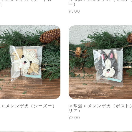
ー）
ー）
¥300
温＞メレンゲ犬（シーズー）
＜常温＞メレンゲ犬（ボスト
リア）
¥300