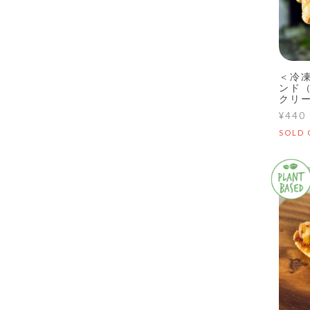
＜冷
ンド
クリ
¥440
SOLD 