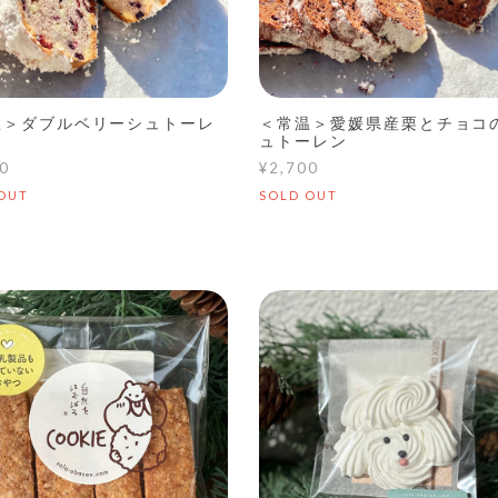
温＞ダブルベリーシュトーレ
＜常温＞愛媛県産栗とチョコ
ュトーレン
0
¥2,700
OUT
SOLD OUT