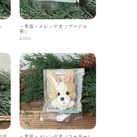
ル
＜常温＞メレンゲ犬（プードル
茶）
¥300
ウザ
＜常温＞メレンゲ犬（コーギー）