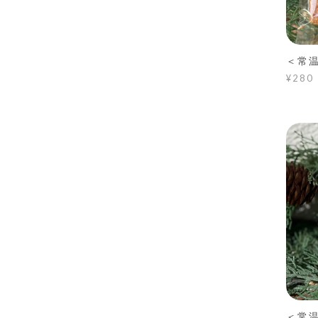
＜常
¥280
＜常