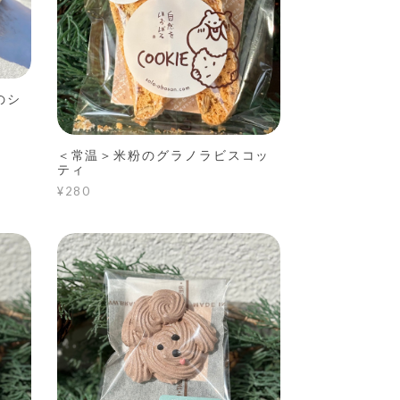
のシ
＜常温＞米粉のグラノラビスコッ
ティ
¥280