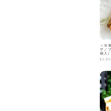
＜冷
ザ／
個入
¥2,80