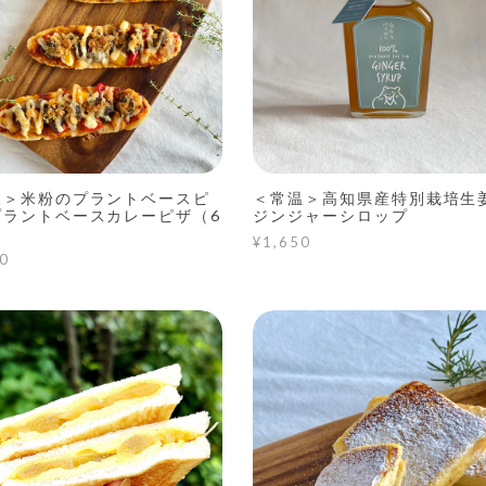
凍＞米粉のプラントベースピ
＜常温＞高知県産特別栽培生
プラントベースカレーピザ（6
ジンジャーシロップ
）
¥1,650
0