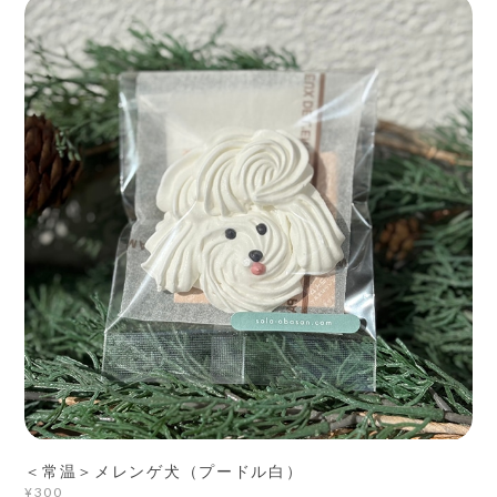
＜常温＞メレンゲ犬（プードル白）
¥300