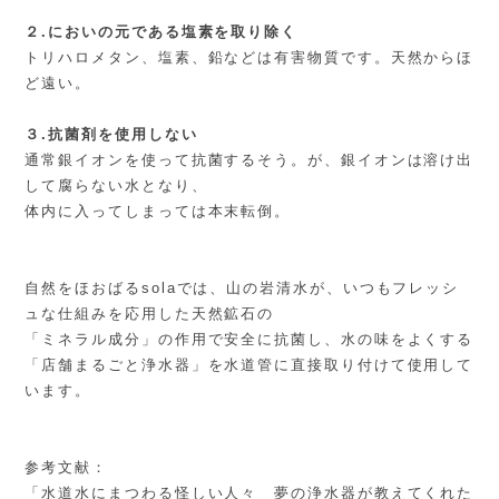
２.においの元である塩素を取り除く
トリハロメタン、塩素、鉛などは有害物質です。天然からほ
ど遠い。
３.抗菌剤を使用しない
通常銀イオンを使って抗菌するそう。が、銀イオンは溶け出
して腐らない水となり、
体内に入ってしまっては本末転倒。
自然をほおばるsolaでは、山の岩清水が、いつもフレッシ
ュな仕組みを応用した天然鉱石の
「ミネラル成分」の作用で安全に抗菌し、水の味をよくする
「店舗まるごと浄水器」を水道管に直接取り付けて使用して
います。
参考文献：
「水道水にまつわる怪しい人々 夢の浄水器が教えてくれた