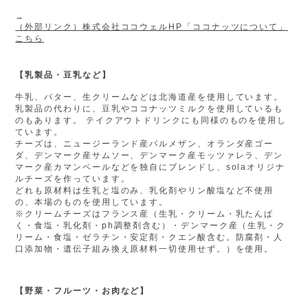
→
（外部リンク）株式会社ココウェルHP「ココナッツについて」
こちら
【乳製品・豆乳など】
牛乳、バター、生クリームなどは北海道産を使用しています。
乳製品の代わりに、豆乳やココナッツミルクを使用しているも
のもあります。 テイクアウトドリンクにも同様のものを使用し
ています。
チーズは、ニュージーランド産パルメザン、オランダ産ゴー
ダ、デンマーク産サムソー、デンマーク産モッツァレラ、デン
マーク産カマンベールなどを独自にブレンドし、solaオリジナ
ルチーズを作っています。
どれも原材料は生乳と塩のみ、乳化剤やリン酸塩など不使用
の、本場のものを使用しています。
※クリームチーズはフランス産（生乳・クリーム・乳たんぱ
く・食塩・乳化剤・ph調整剤含む）・デンマーク産（生乳・ク
リーム・食塩・ゼラチン・安定剤・クエン酸含む。防腐剤・人
口添加物・遺伝子組み換え原材料一切使用せず。）を使用。
【野菜・フルーツ・お肉など】