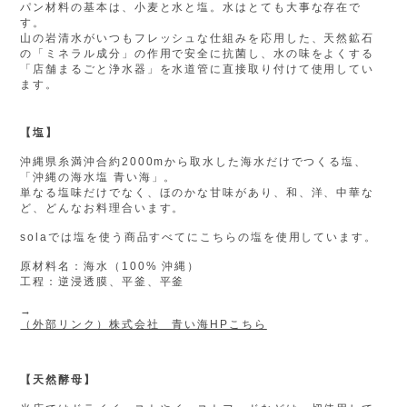
パン材料の基本は、小麦と水と塩。水はとても大事な存在で
す。
山の岩清水がいつもフレッシュな仕組みを応用した、天然鉱石
の「ミネラル成分」の作用で安全に抗菌し、水の味をよくする
「店舗まるごと浄水器」を水道管に直接取り付けて使用してい
ます。
【塩】
沖縄県糸満沖合約2000mから取水した
海水だけでつくる塩、
「
沖縄の海水塩 青い海
」。
単なる塩味だけでなく、ほのかな甘味があり、
和、洋、中華な
ど、どんなお料理合います。
⁡
solaでは塩を使う商品すべてに
こちらの塩を使用しています。
⁡
原材料名：海水（100% 沖縄）
工程：逆浸透膜、平釜、平釜
⁡
→
（外部リンク）株式会社 青い海HPこちら
【天然酵母】