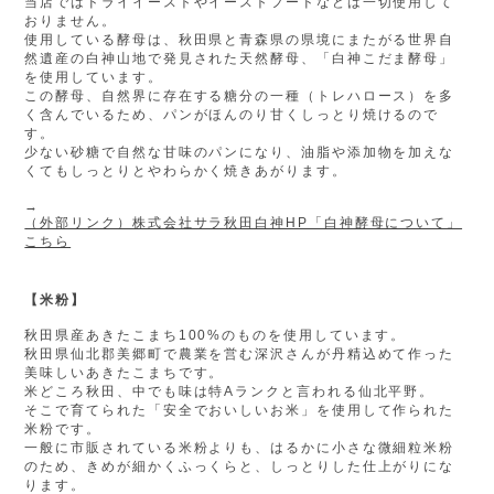
当店ではドライイーストやイーストフードなどは一切使用して
おりません。
使用している酵母は、秋田県と青森県の県境にまたがる世界自
然遺産の白神山地で発見された天然酵母、「白神こだま酵母」
を使用しています。
この酵母、自然界に存在する糖分の一種（トレハロース）を多
く含んでいるため、パンがほんのり甘くしっとり焼けるので
す。
少ない砂糖で自然な甘味のパンになり、油脂や添加物を加えな
くてもしっとりとやわらかく焼きあがります。
→
（外部リンク）株式会社サラ秋田白神HP「白神酵母について」
こちら
【米粉】
秋田県産あきたこまち100%のものを使用しています。
秋田県仙北郡美郷町で農業を営む深沢さんが丹精込めて作った
美味しいあきたこまちです。
米どころ秋田、中でも味は特Aランクと言われる仙北平野。
そこで育てられた「安全でおいしいお米」を使用して作られた
米粉です。
一般に市販されている米粉よりも、はるかに小さな微細粒米粉
のため、きめが細かくふっくらと、しっとりした仕上がりにな
ります。