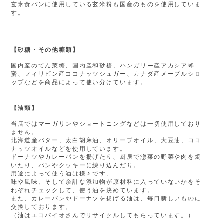
玄米食パンに使用している玄米粉も国産のものを使用していま
す。
【砂糖・その他糖類】
国内産のてん菜糖、国内産和砂糖、ハンガリー産アカシア蜂
蜜、フィリピン産ココナッツシュガー、カナダ産メープルシロ
ップなどを商品によって使い分けています。
【油類】
当店ではマーガリンやショートニングなどは一切使用しており
ません。
北海道産バター、太白胡麻油、オリーブオイル、大豆油、ココ
ナッツオイルなどを使用しています。
ドーナツやカレーパンを揚げたり、厨房で惣菜の野菜や肉を焼
いたり、パンやクッキーに練り込んだり。
用途によって使う油は様々です。
味や風味、そして余計な添加物が原材料に入っていないかをそ
れぞれチェックして、使う油を決めています。
また、カレーパンやドーナツを揚げる油は、毎日新しいものに
交換しております。
（油はエコバイオさんでリサイクルしてもらっています。）