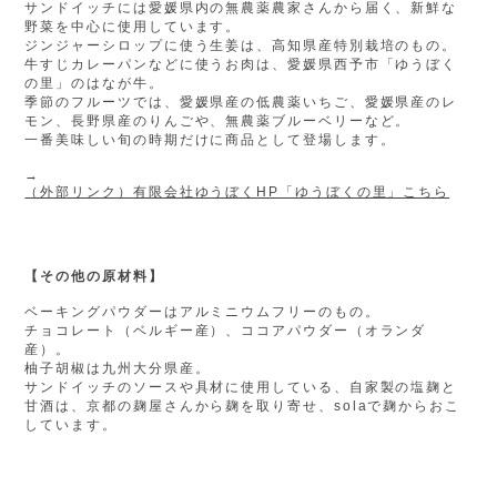
サンドイッチには愛媛県内の無農薬農家さんから届く、新鮮な
野菜を中心に使用しています。
ジンジャーシロップに使う生姜は、高知県産特別栽培のもの。
牛すじカレーパンなどに使うお肉は、愛媛県西予市「ゆうぼく
の里」のはなが牛。
季節のフルーツでは、愛媛県産の低農薬いちご、愛媛県産のレ
モン、長野県産のりんごや、無農薬ブルーベリーなど。
一番美味しい旬の時期だけに商品として登場します。
→
（外部リンク）有限会社ゆうぼくHP「ゆうぼくの里」こちら
【その他の原材料】
ベーキングパウダーはアルミニウムフリーのもの。
チョコレート（ベルギー産）、ココアパウダー（オランダ
産）。
柚子胡椒は九州大分県産。
サンドイッチのソースや具材に使用している、自家製の塩麹と
甘酒は、京都の麹屋さんから麹を取り寄せ、solaで麹からおこ
しています。