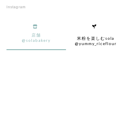
Instagram
店舗
米粉を楽しむsola
@solabakery
@yummy_riceflour